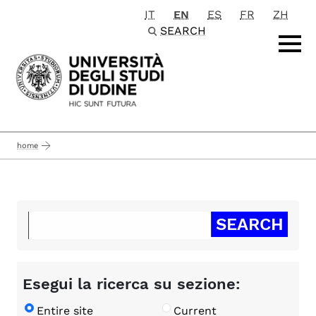
IT
EN
ES
FR
ZH
Passa al contenuto principale
SEARCH
home
Esegui la ricerca su sezione:
Entire site
Current