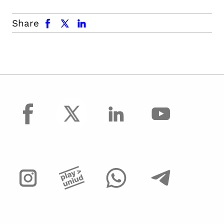
facebook
x.com
linkedin
Share
facebook