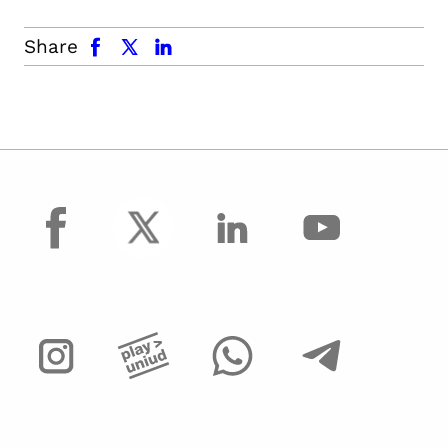
facebook
x.com
linkedin
Share
facebook