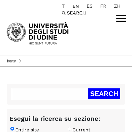
IT
EN
ES
FR
ZH
Passa al contenuto principale
SEARCH
home
Esegui la ricerca su sezione:
Entire site
Current