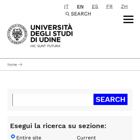
IT
EN
ES
FR
ZH
Passa al contenuto principale
SEARCH
home
Esegui la ricerca su sezione:
Entire site
Current