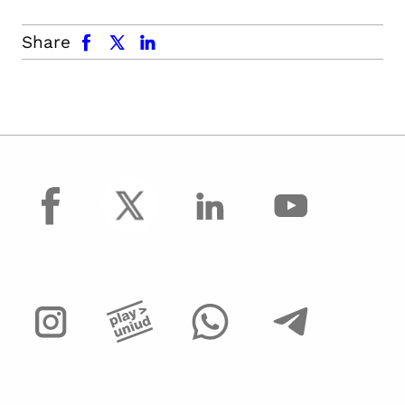
facebook
x.com
linkedin
Share
facebook