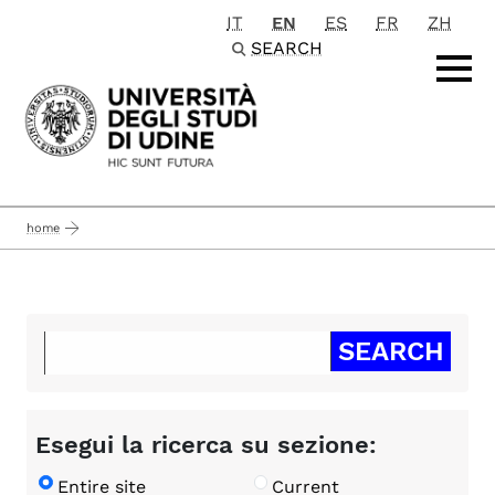
IT
EN
ES
FR
ZH
Passa al contenuto principale
SEARCH
home
Esegui la ricerca su sezione:
Entire site
Current