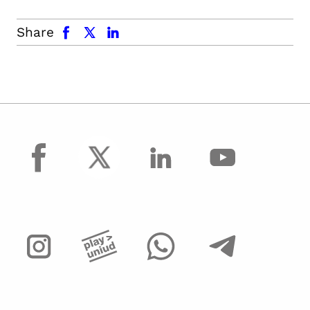
facebook
x.com
linkedin
Share
facebook