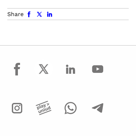
facebook
x.com
linkedin
Share
facebook