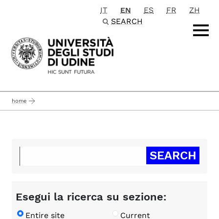
IT
EN
ES
FR
ZH
Passa al contenuto principale
SEARCH
home
Esegui la ricerca su sezione:
Entire site
Current