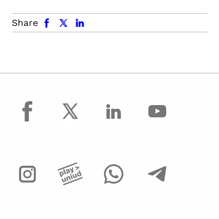
facebook
x.com
linkedin
Share
facebook