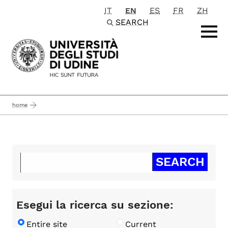
IT
EN
ES
FR
ZH
Passa al contenuto principale
SEARCH
home
Esegui la ricerca su sezione:
Entire site
Current