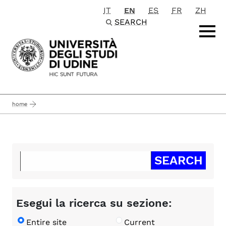
IT
EN
ES
FR
ZH
Passa al contenuto principale
SEARCH
home
Esegui la ricerca su sezione:
Entire site
Current