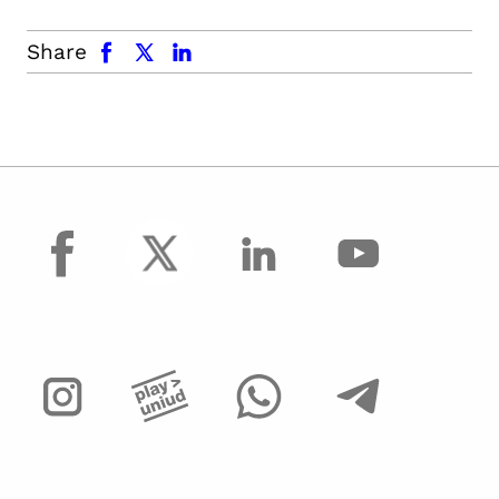
facebook
x.com
linkedin
Share
facebook