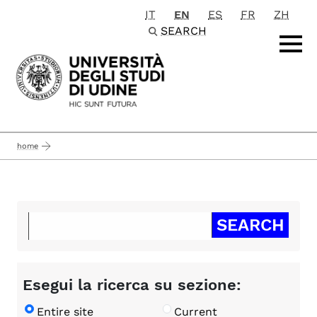
IT
EN
ES
FR
ZH
Passa al contenuto principale
SEARCH
home
Esegui la ricerca su sezione:
Entire site
Current