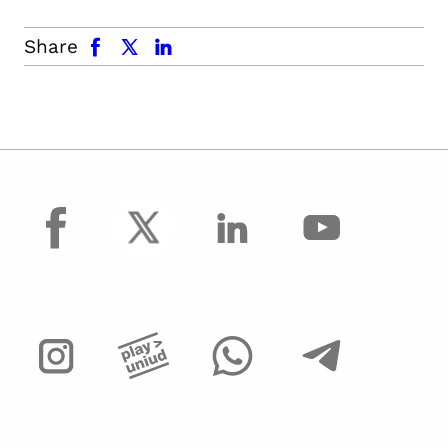
facebook
x.com
linkedin
Share
facebook