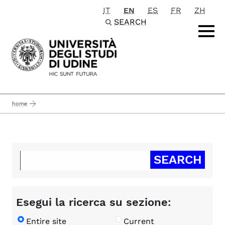
IT
EN
ES
FR
ZH
Passa al contenuto principale
SEARCH
home
Esegui la ricerca su sezione:
Entire site
Current