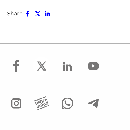
facebook
x.com
linkedin
Share
facebook