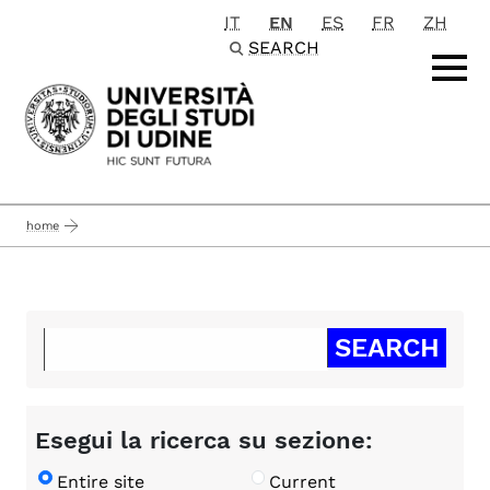
IT
EN
ES
FR
ZH
Passa al contenuto principale
SEARCH
home
Esegui la ricerca su sezione:
Entire site
Current