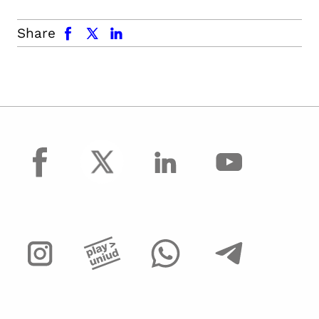
facebook
x.com
linkedin
Share
facebook