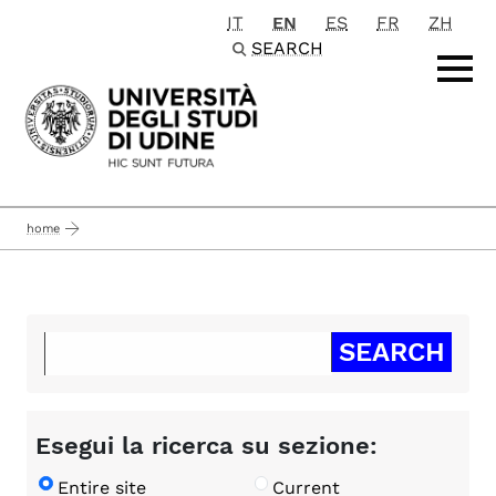
IT
EN
ES
FR
ZH
Passa al contenuto principale
SEARCH
home
Esegui la ricerca su sezione:
Entire site
Current