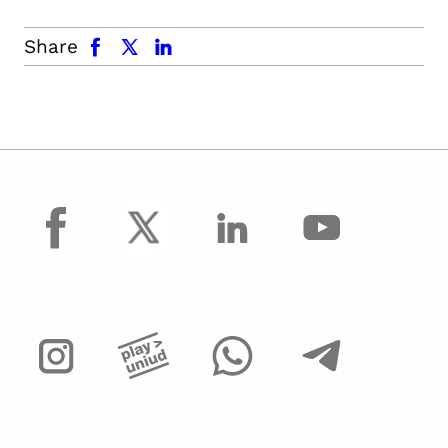
facebook
x.com
linkedin
Share
facebook