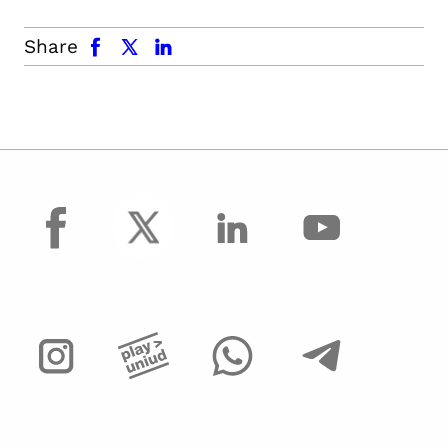
facebook
x.com
linkedin
Share
facebook