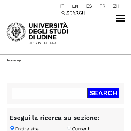
IT
EN
ES
FR
ZH
Passa al contenuto principale
SEARCH
home
Esegui la ricerca su sezione:
Entire site
Current