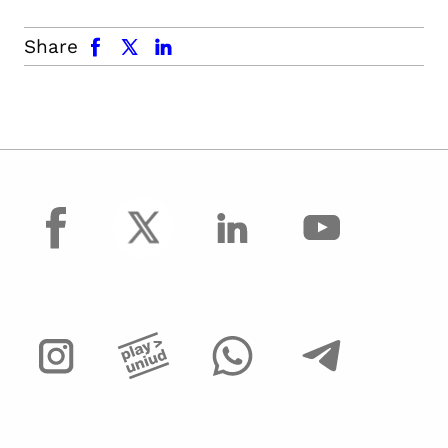
facebook
x.com
linkedin
Share
facebook