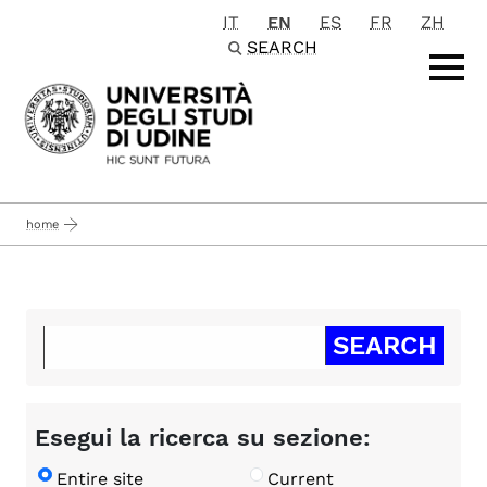
IT
EN
ES
FR
ZH
Passa al contenuto principale
SEARCH
home
Esegui la ricerca su sezione:
Entire site
Current