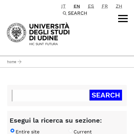
IT
EN
ES
FR
ZH
Passa al contenuto principale
SEARCH
home
Esegui la ricerca su sezione:
Entire site
Current