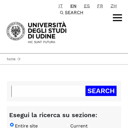
IT
EN
ES
FR
ZH
Passa al contenuto principale
SEARCH
home
Esegui la ricerca su sezione:
Entire site
Current