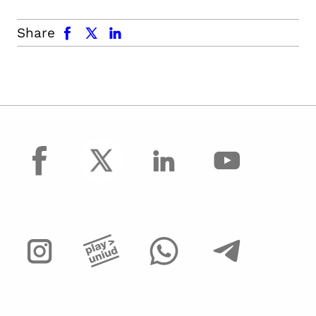
facebook
x.com
linkedin
Share
facebook