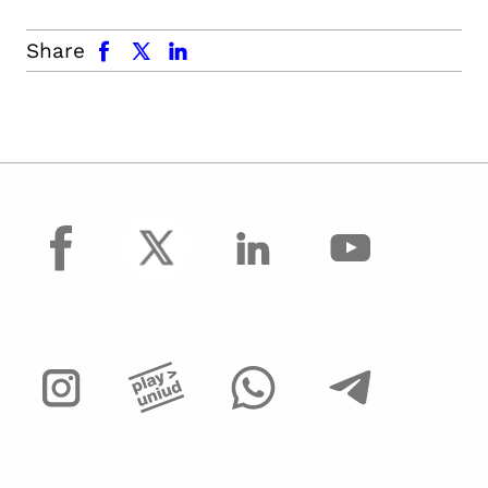
facebook
x.com
linkedin
Share
facebook