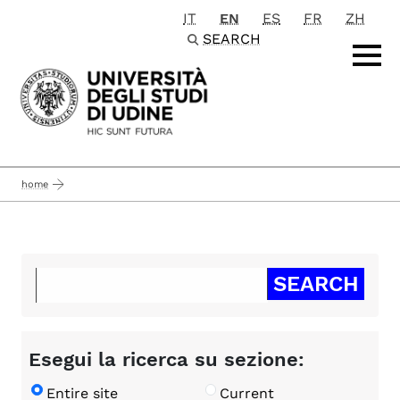
IT
EN
ES
FR
ZH
Passa al contenuto principale
SEARCH
home
Esegui la ricerca su sezione:
Entire site
Current