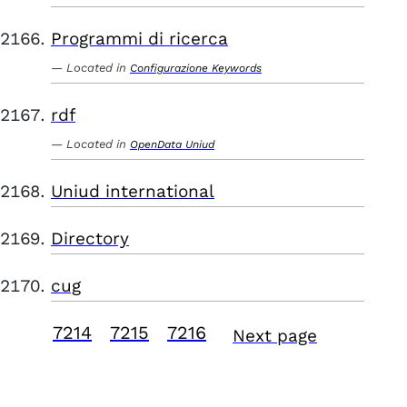
Programmi di ricerca
Located in
Configurazione Keywords
rdf
Located in
OpenData Uniud
Uniud international
Directory
cug
7214
7215
7216
Next page