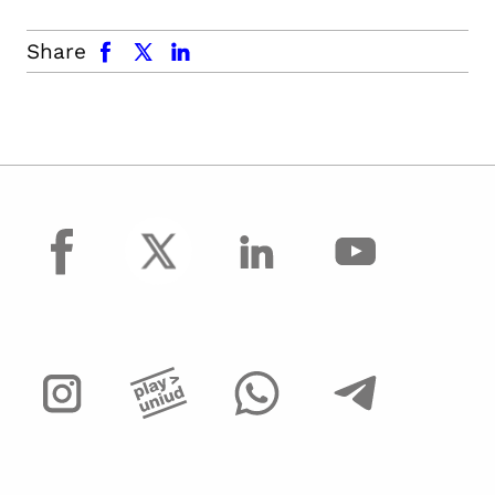
facebook
x.com
linkedin
Share
facebook