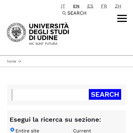
IT
EN
ES
FR
ZH
Passa al contenuto principale
SEARCH
home
Esegui la ricerca su sezione:
Entire site
Current