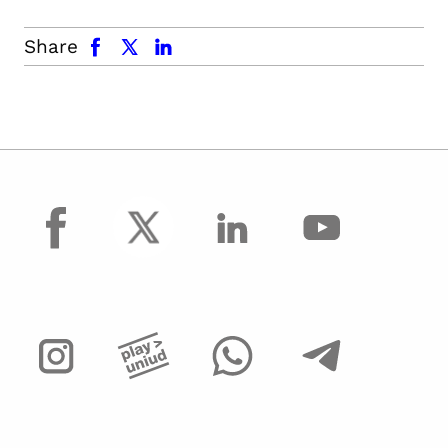
facebook
x.com
linkedin
Share
facebook