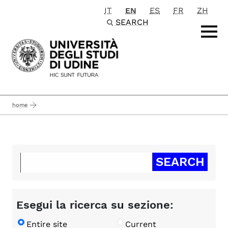
IT
EN
ES
FR
ZH
Passa al contenuto principale
SEARCH
home
Esegui la ricerca su sezione:
Entire site
Current