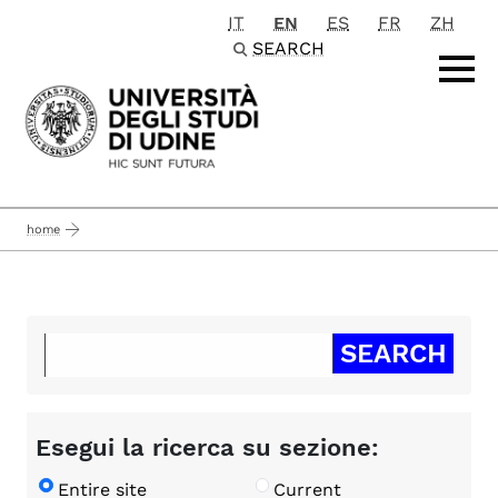
IT
EN
ES
FR
ZH
Passa al contenuto principale
SEARCH
home
Esegui la ricerca su sezione:
Entire site
Current