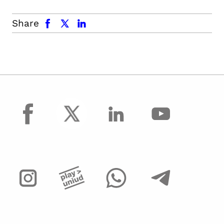
facebook
x.com
linkedin
Share
facebook