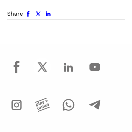
facebook
x.com
linkedin
Share
facebook