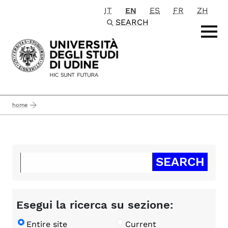
IT
EN
ES
FR
ZH
Passa al contenuto principale
SEARCH
home
Esegui la ricerca su sezione:
Entire site
Current