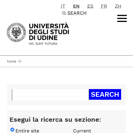
IT
EN
ES
FR
ZH
Passa al contenuto principale
SEARCH
home
Esegui la ricerca su sezione:
Entire site
Current