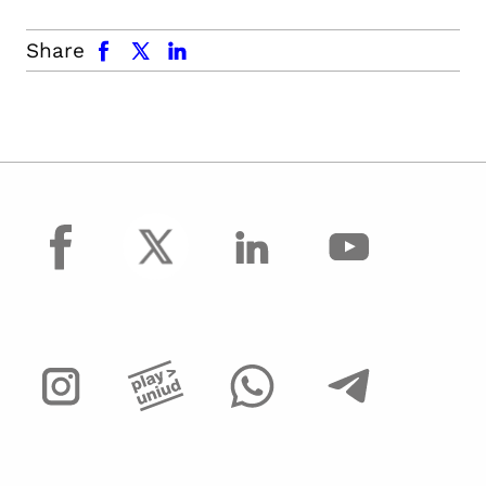
facebook
x.com
linkedin
Share
facebook