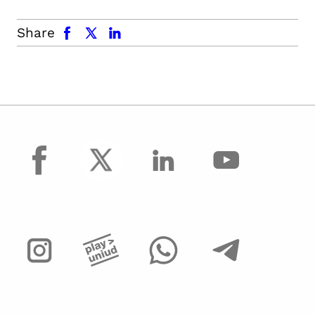
facebook
x.com
linkedin
Share
facebook