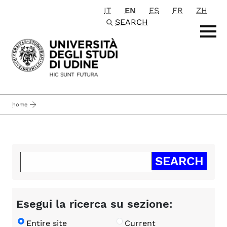
IT
EN
ES
FR
ZH
Passa al contenuto principale
SEARCH
home
Esegui la ricerca su sezione:
Entire site
Current