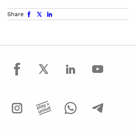
facebook
x.com
linkedin
Share
facebook