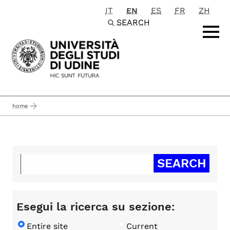
IT
EN
ES
FR
ZH
Passa al contenuto principale
SEARCH
home
Esegui la ricerca su sezione:
Entire site
Current