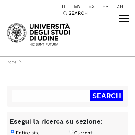
IT
EN
ES
FR
ZH
Passa al contenuto principale
SEARCH
home
Esegui la ricerca su sezione:
Entire site
Current