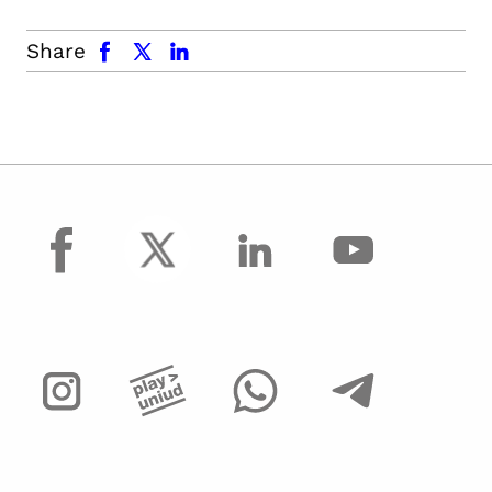
facebook
x.com
linkedin
Share
facebook