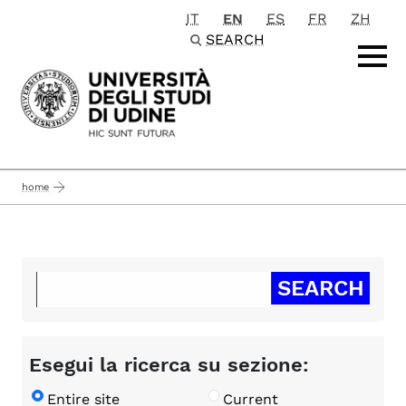
IT
EN
ES
FR
ZH
Passa al contenuto principale
SEARCH
home
Esegui la ricerca su sezione:
Entire site
Current