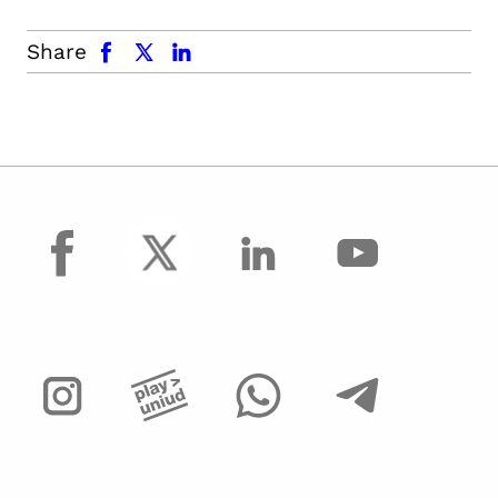
facebook
x.com
linkedin
Share
facebook