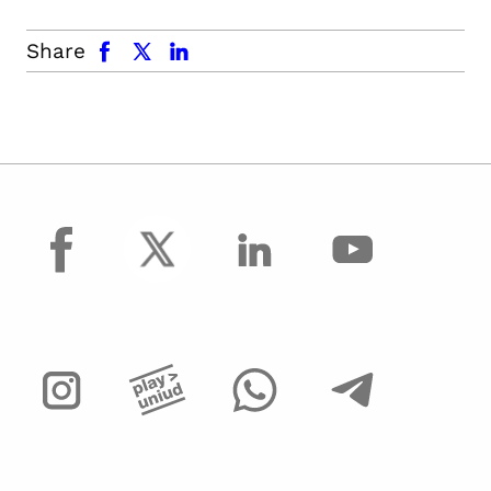
facebook
x.com
linkedin
Share
facebook