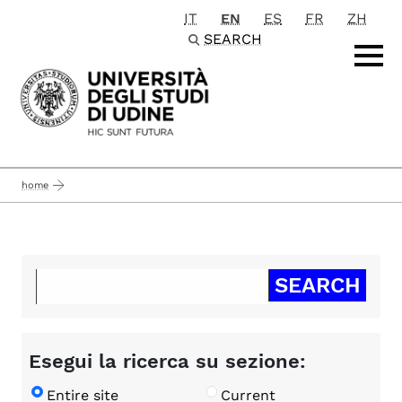
IT
EN
ES
FR
ZH
Passa al contenuto principale
SEARCH
home
Esegui la ricerca su sezione:
Entire site
Current