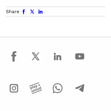
facebook
x.com
linkedin
Share
facebook