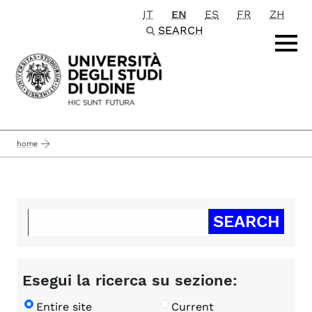
IT
EN
ES
FR
ZH
Passa al contenuto principale
SEARCH
home
Esegui la ricerca su sezione:
Entire site
Current