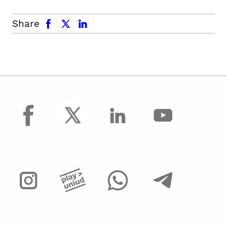
facebook
x.com
linkedin
Share
facebook