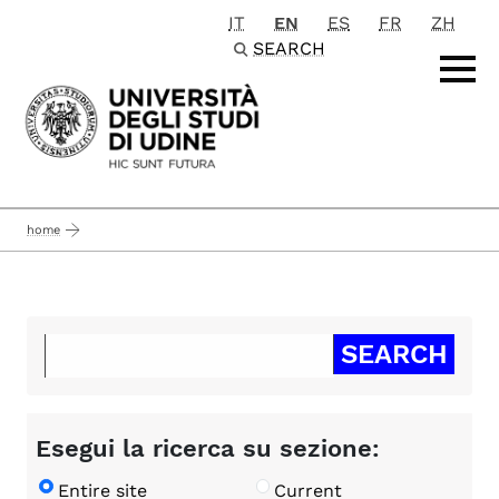
IT
EN
ES
FR
ZH
Passa al contenuto principale
SEARCH
home
Esegui la ricerca su sezione:
Entire site
Current