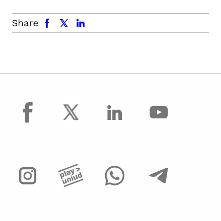
facebook
x.com
linkedin
Share
facebook