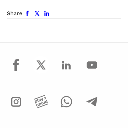
facebook
x.com
linkedin
Share
facebook