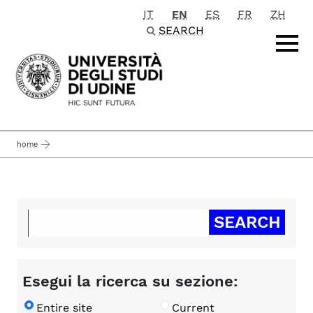
IT
EN
ES
FR
ZH
Passa al contenuto principale
SEARCH
home
Esegui la ricerca su sezione:
Entire site
Current