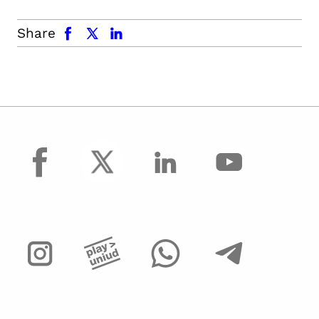
facebook
x.com
linkedin
Share
facebook