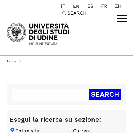
IT
EN
ES
FR
ZH
Passa al contenuto principale
SEARCH
home
Esegui la ricerca su sezione:
Entire site
Current