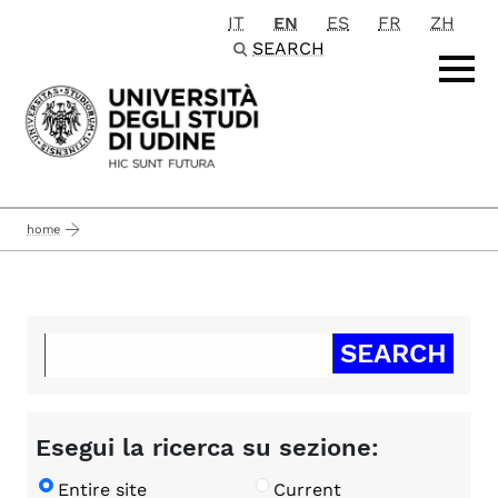
IT
EN
ES
FR
ZH
Passa al contenuto principale
SEARCH
home
Esegui la ricerca su sezione:
Entire site
Current