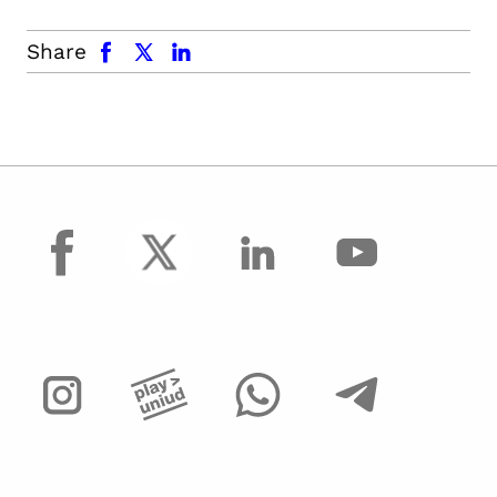
facebook
x.com
linkedin
Share
facebook