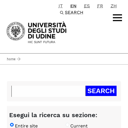
IT
EN
ES
FR
ZH
Passa al contenuto principale
SEARCH
home
Esegui la ricerca su sezione:
Entire site
Current