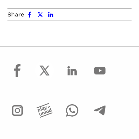
facebook
x.com
linkedin
Share
facebook