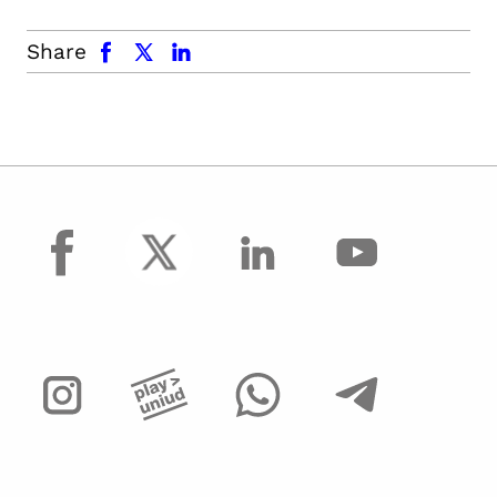
facebook
x.com
linkedin
Share
facebook