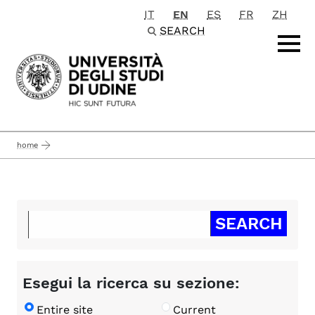
IT
EN
ES
FR
ZH
Passa al contenuto principale
SEARCH
home
Esegui la ricerca su sezione:
Entire site
Current