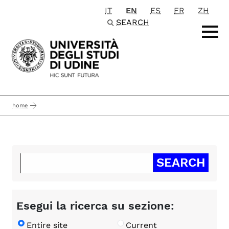
IT
EN
ES
FR
ZH
Passa al contenuto principale
SEARCH
home
Esegui la ricerca su sezione:
Entire site
Current