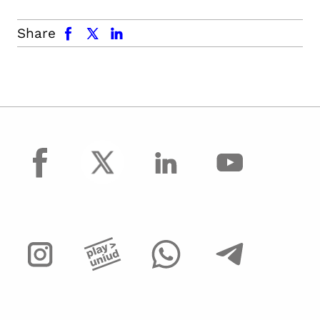
facebook
x.com
linkedin
Share
facebook