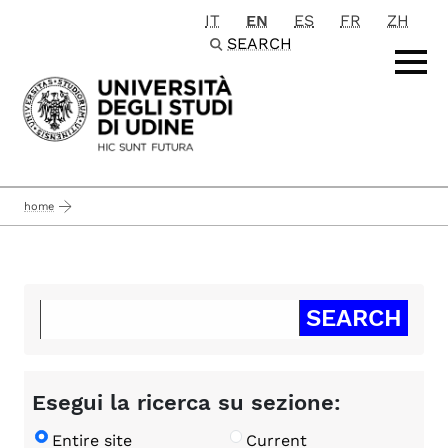
IT
EN
ES
FR
ZH
Passa al contenuto principale
SEARCH
home
Esegui la ricerca su sezione:
Entire site
Current