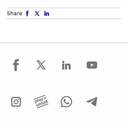
facebook
x.com
linkedin
Share
facebook