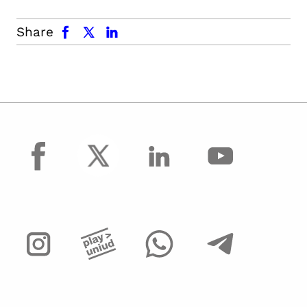
facebook
x.com
linkedin
Share
facebook