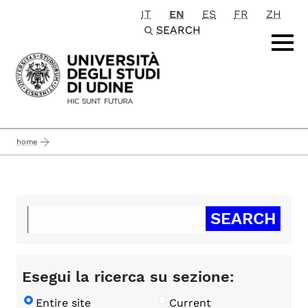
IT
EN
ES
FR
ZH
Passa al contenuto principale
SEARCH
home
Esegui la ricerca su sezione:
Entire site
Current