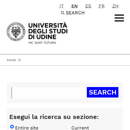
IT
EN
ES
FR
ZH
Passa al contenuto principale
SEARCH
home
Esegui la ricerca su sezione:
Entire site
Current