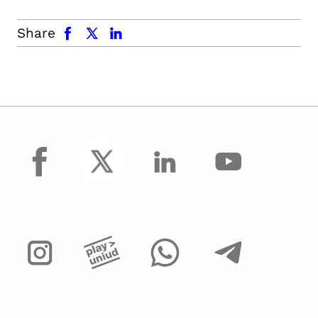
facebook
x.com
linkedin
Share
facebook