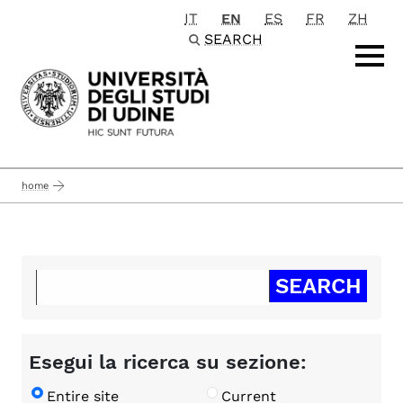
IT
EN
ES
FR
ZH
Passa al contenuto principale
SEARCH
home
Esegui la ricerca su sezione:
Entire site
Current