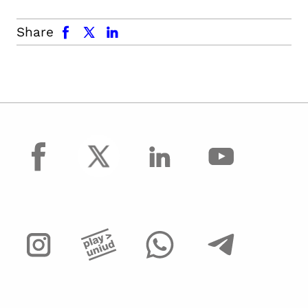
facebook
x.com
linkedin
Share
facebook