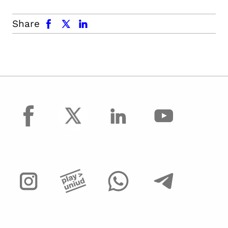
facebook
x.com
linkedin
Share
facebook