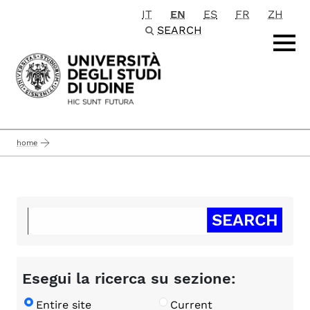
IT
EN
ES
FR
ZH
Passa al contenuto principale
SEARCH
home
Esegui la ricerca su sezione:
Entire site
Current