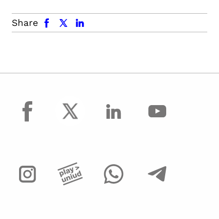
facebook
x.com
linkedin
Share
facebook