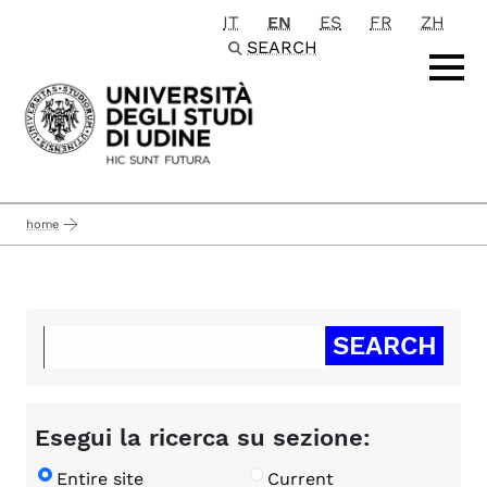
IT
EN
ES
FR
ZH
Passa al contenuto principale
SEARCH
home
Esegui la ricerca su sezione:
Entire site
Current