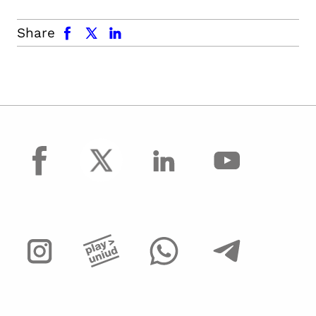
facebook
x.com
linkedin
Share
facebook