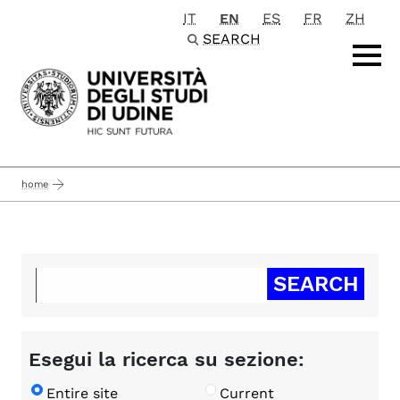
IT
EN
ES
FR
ZH
Passa al contenuto principale
SEARCH
home
Esegui la ricerca su sezione:
Entire site
Current