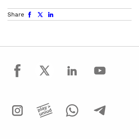
facebook
x.com
linkedin
Share
facebook