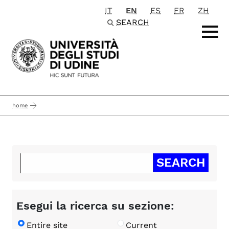
IT
EN
ES
FR
ZH
Passa al contenuto principale
SEARCH
home
Esegui la ricerca su sezione:
Entire site
Current