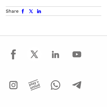
facebook
x.com
linkedin
Share
facebook