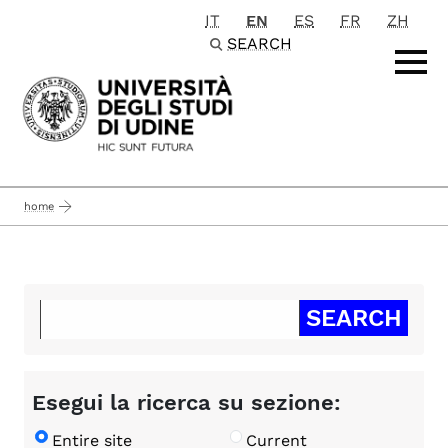
IT
EN
ES
FR
ZH
Passa al contenuto principale
SEARCH
home
Esegui la ricerca su sezione:
Entire site
Current