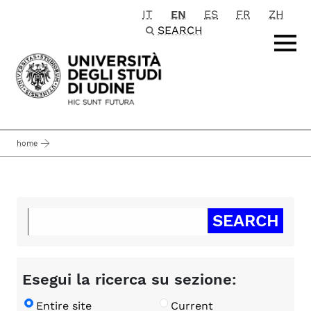
IT
EN
ES
FR
ZH
Passa al contenuto principale
SEARCH
home
Esegui la ricerca su sezione:
Entire site
Current