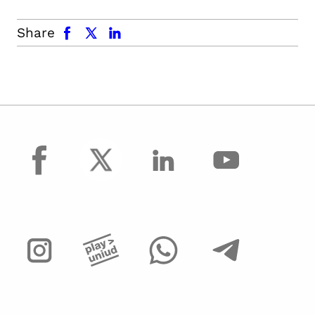
facebook
x.com
linkedin
Share
facebook