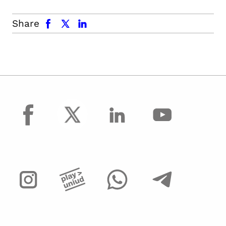
facebook
x.com
linkedin
Share
facebook