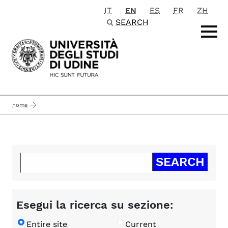
IT
EN
ES
FR
ZH
Passa al contenuto principale
SEARCH
home
Esegui la ricerca su sezione:
Entire site
Current