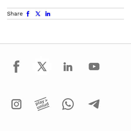
facebook
x.com
linkedin
Share
facebook