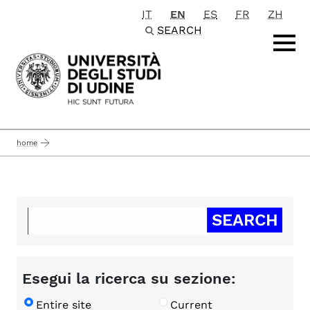
IT
EN
ES
FR
ZH
Passa al contenuto principale
SEARCH
home
Esegui la ricerca su sezione:
Entire site
Current