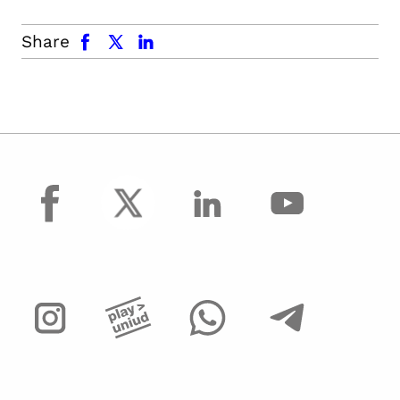
facebook
x.com
linkedin
Share
facebook