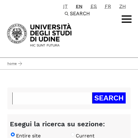
IT
EN
ES
FR
ZH
Passa al contenuto principale
SEARCH
home
Esegui la ricerca su sezione:
Entire site
Current