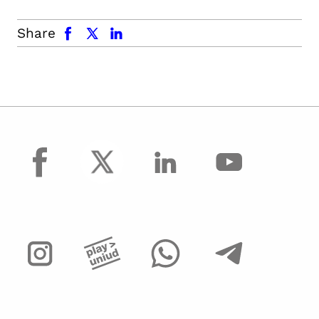
facebook
x.com
linkedin
Share
facebook