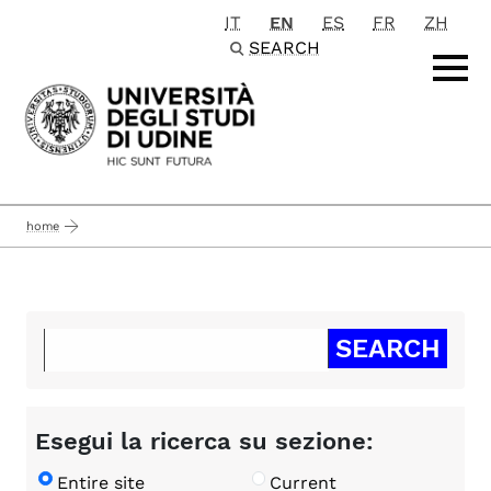
IT
EN
ES
FR
ZH
Passa al contenuto principale
SEARCH
home
Esegui la ricerca su sezione:
Entire site
Current