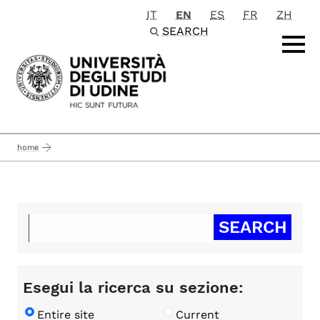
IT
EN
ES
FR
ZH
Passa al contenuto principale
SEARCH
home
Esegui la ricerca su sezione:
Entire site
Current