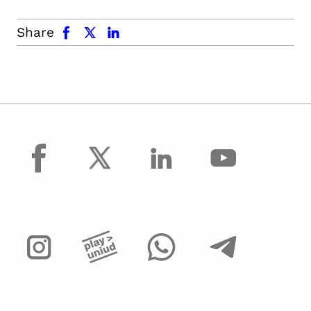
facebook
x.com
linkedin
Share
facebook